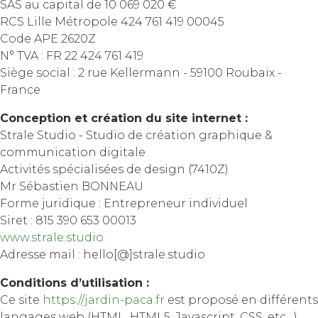
SAS au capital de 10 069 020 €
RCS Lille Métropole 424 761 419 00045
Code APE 2620Z
N° TVA : FR 22 424 761 419
Siège social : 2 rue Kellermann - 59100 Roubaix -
France
Conception et création du site internet :
Strale Studio - Studio de création graphique &
communication digitale
Activités spécialisées de design (7410Z)
Mr Sébastien BONNEAU
Forme juridique : Entrepreneur individuel
Siret : 815 390 653 00013
www.strale.studio
Adresse mail : hello[@]strale.studio
Conditions d’utilisation :
Ce site
https://jardin-paca.fr
est proposé en différents
langages web (HTML, HTML5, Javascript, CSS, etc…)