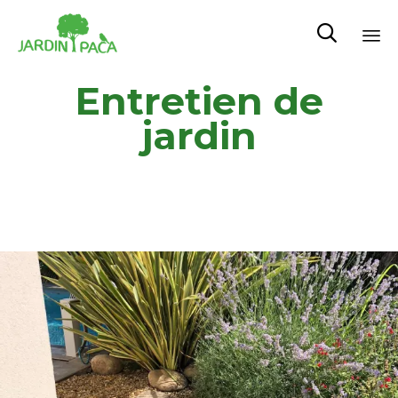

Sk
Entretien de
to
co
jardin