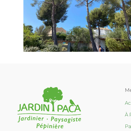
M
Ac
À 
Pa