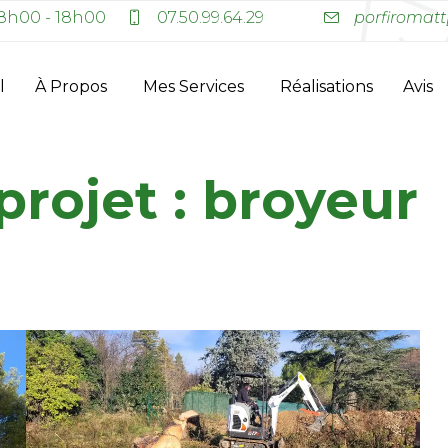
8h00 - 18h00
07.50.99.64.29
porfiromatt
l
À Propos
Mes Services
Réalisations
Avis
projet :
broyeur