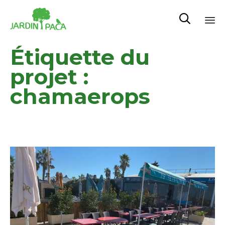

Sk
Étiquette du
to
co
projet :
chamaerops