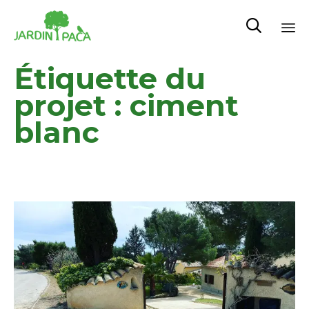

Sk
Étiquette du
to
co
projet :
ciment
blanc