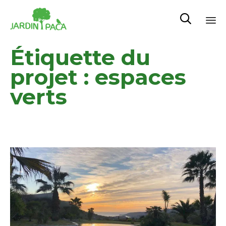

Sk
Étiquette du
to
co
projet :
espaces
verts