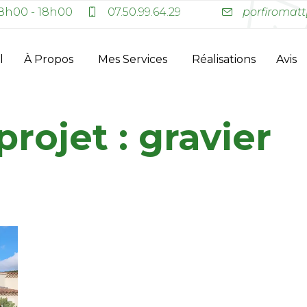
8h00 - 18h00
07.50.99.64.29
porfiromatt
l
À Propos
Mes Services
Réalisations
Avis
projet :
gravier