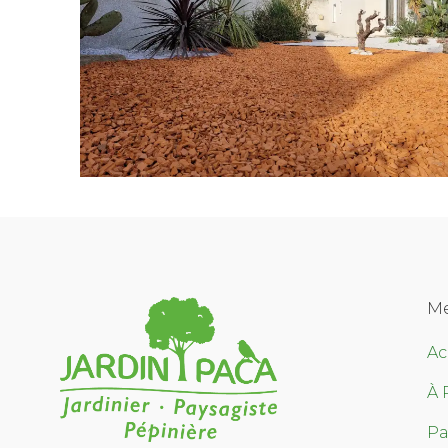
M
Ac
À 
Pa