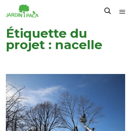

Sk
Étiquette du
to
co
projet :
nacelle