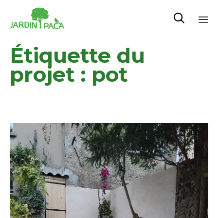

Sk
Étiquette du
to
co
projet :
pot