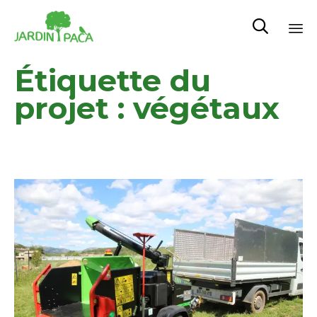

Sk
Étiquette du
to
co
projet :
végétaux