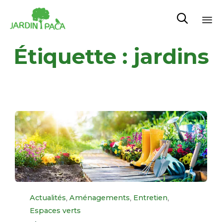

Sk
Étiquette :
jardins
to
co
Category
,
,
,
Actualités
Aménagements
Entretien
Espaces verts